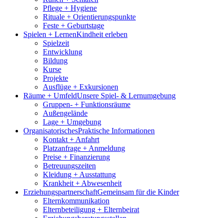
Pflege + Hygiene
Rituale + Orientierungs­­punkte
Feste + Geburtstage
Spielen + Lernen
Kindheit erleben
Spielzeit
Entwicklung
Bildung
Kurse
Projekte
Ausflüge + Exkursionen
Räume + Umfeld
Unsere Spiel- & Lernumgebung
Gruppen- + Funktions­räume
Außen­gelände
Lage + Umgebung
Organisatori­sches
Praktische Informationen
Kontakt + Anfahrt
Platzanfrage + Anmeldung
Preise + Finanzie­rung
Betreuungs­zeiten
Kleidung + Ausstattung
Krankheit + Abwesenheit
Erziehungs­­partnerschaft
Gemeinsam für die Kinder
Eltern­kommunikation
Eltern­beteiligung + Elternbeirat