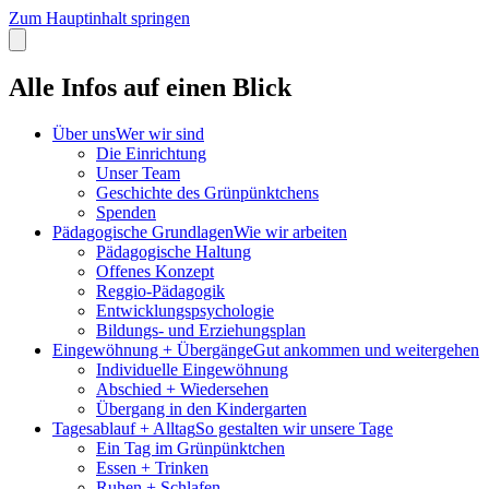
Zum Hauptinhalt springen
Alle Infos auf einen Blick
Über uns
Wer wir sind
Die Einrichtung
Unser Team
Geschichte des Grün­pünktchens
Spenden
Pädagogische Grundlagen
Wie wir arbeiten
Pädagogische Haltung
Offenes Konzept
Reggio-Pädagogik
Entwicklungs­­psychologie
Bildungs- und Erziehungs­plan
Eingewöhnung + Übergänge
Gut ankommen und weitergehen
Individuelle Eingewöhnung
Abschied + Wiedersehen
Übergang in den Kindergarten
Tagesablauf + Alltag
So gestalten wir unsere Tage
Ein Tag im Grün­pünktchen
Essen + Trinken
Ruhen + Schlafen